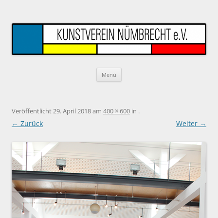
Kunstverein Nümbrecht
Kunstforum seit 1983
Zum Inhalt springen
Menü
Veröffentlicht
29. April 2018
am
400 × 600
in
.
← Zurück
Weiter →